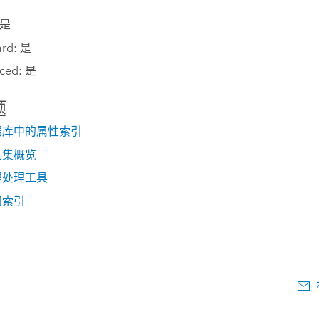
 是
ard: 是
ced: 是
题
据库中的属性索引
具集概览
理处理工具
间索引