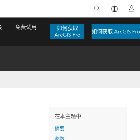
精选产品
专题培训
精选故事
推荐书籍
致力于创新
块
免费试用
如何获取
如何获取 ArcGIS Pro
人工智能
ArcGIS Pro
位置智能
数字化转换
数字孪生体
了解 ArcGIS Pro
空间数据科学：提升分析能力
当地图成为关键时刻的救命稻草
位置的力量
ArcGIS Pro 是 Esri 出品的全球领先的 GIS 桌
在这门导师授课式课程中，我们将探索如何
在巴西 2024 年遭遇历史性大洪水期间，专门
作者：Jack Dangermond
面应用程序，适用于制图、分析和数据管
运用空间统计技术来发现数据中的规律与关
从事 GIS 技术的 Codex 公司在 30 天内打造
这本书带领读者踏上一
理。 了解这项技术的实际效果，亲身体验交
联，并产出能解决复杂问题的深刻见解。
了 17 个应急洪水应用程序，为关键的救援行
旅程，深入探索现代地
互式地图，探索产品功能，或者直接开始免
动提供了有力支持。
在本主题中
探索课程
其应对全球重大挑战的
费试用。
阅读故事
摘要
转至书籍详情
探索 ArcGIS Pro
参数