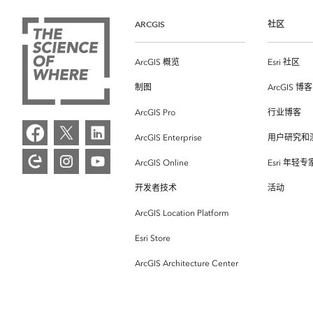
ARCGIS
社区
ArcGIS 概览
Esri 社区
制图
ArcGIS 博客
ArcGIS Pro
行业博客
ArcGIS Enterprise
用户研究和
ArcGIS Online
Esri 年轻
开发者技术
活动
ArcGIS Location Platform
Esri Store
ArcGIS Architecture Center