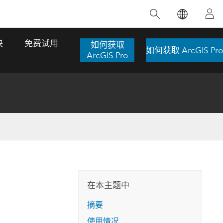
精选产品
专题培训
精选故事
推荐书籍
致力于创新
块
免费试用
如何获取
如何获取 ArcGIS Pro
人工智能
ArcGIS Pro
位置智能
数字化转换
数字孪生体
了解 ArcGIS Pro
空间数据科学：提升分析能力
当地图成为关键时刻的救命稻草
位置的力量
ArcGIS Pro 是 Esri 出品的全球领先的 GIS 桌
在这门导师授课式课程中，我们将探索如何
在巴西 2024 年遭遇历史性大洪水期间，专门
作者：Jack Dangermond
面应用程序，适用于制图、分析和数据管
运用空间统计技术来发现数据中的规律与关
从事 GIS 技术的 Codex 公司在 30 天内打造
这本书带领读者踏上一
理。 了解这项技术的实际效果，亲身体验交
联，并产出能解决复杂问题的深刻见解。
了 17 个应急洪水应用程序，为关键的救援行
旅程，深入探索现代地
互式地图，探索产品功能，或者直接开始免
动提供了有力支持。
在本主题中
探索课程
其应对全球重大挑战的
费试用。
阅读故事
摘要
转至书籍详情
探索 ArcGIS Pro
使用情况