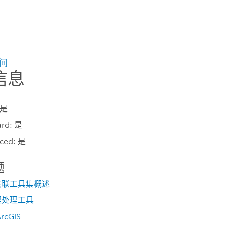
间
信息
 是
ard: 是
ced: 是
题
关联工具集概述
理处理工具
cGIS