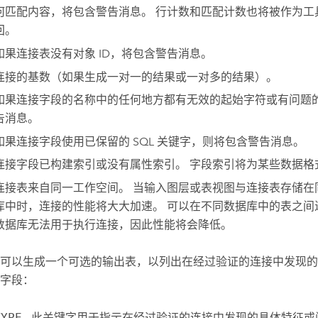
何匹配内容，将包含警告消息。 行计数和匹配计数也将被作为工
回。
如果连接表没有对象 ID，将包含警告消息。
连接的基数（如果生成一对一的结果或一对多的结果）。
如果连接字段的名称中的任何地方都有无效的起始字符或有问题
告消息。
如果连接字段使用已保留的 SQL 关键字，则将包含警告消息。
连接字段已构建索引或没有属性索引。 字段索引将为某些数据格
连接表来自同一工作空间。 当输入图层或表视图与连接表存储在
库中时，连接的性能将大大加速。 可以在不同数据库中的表之间
数据库无法用于执行连接，因此性能将会降低。
可以生成一个可选的输出表，以列出在经过验证的连接中发现的
字段：
TYPE
- 此关键字用于指示在经过验证的连接中发现的具体特征或