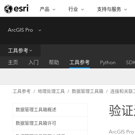
产品
行业
支持与服务
ARCGIS
行业
支持与服务
功能
ArcGIS Pro
Menu
ArcGIS 概览
建筑、工程和建
专业服务
非营利机构
制图
Esri 企业级地理空间平台
造
从空
技术支持
公共安全
工具参考
ArcGIS Online
商业
分析
培训
自然科学
完整的 SaaS 制图平台
将位
主页
入门
帮助
工具参考
Python
SD
保护
州和地方政府
ArcGIS Pro
数据
教育
世界领先的 GIS 软件
集成
可持续发展
能源公用事业
工具参考
地理处理工具
数据管理工具箱
连接和关联
ArcGIS Enterprise
电信
用于 GIS 和制图的基础系统
所
设施点管理
验证
交通运输
数据管理工具箱概述
开发者技术
卫生与公共服务
水
构建制图和空间分析应用程序
数据管理工具箱许可
国家政府
ArcGIS Pro