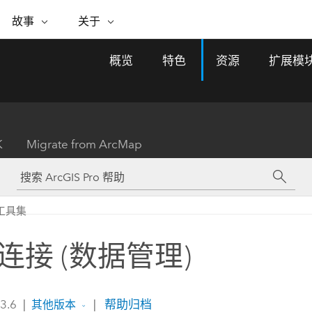
专题倡议
故事
关于
ESRI 故事
关于 ESRI
自助服务
购买 ARCGIS
联系我们
关于 GIS
概览
特色
资源
扩展模
WhereNext Magazine
关于 Esri
地理空间卓越之旅
ArcUser
用户类型
联系支持部门
什么是 GIS？
间上查看和了解数据
高管级新闻和见解
面向 ArcGIS 用户的实用技术
基于角色的 ArcGIS 访问权限
Esri 计划和倡议
Esri 社区
地理方法
资源
Esri 博客
Esri Store
活动
ArcGIS 博客
置引入分析
现实世界的全球 GIS 创新
ArcNews
Esri 的 ArcGIS 产品
K
Migrate from ArcMap
行业新闻和 ArcGIS 更新
合作伙伴
文档
管理
Esri 和 The Science of Where 播
如何购买
、编辑和共享空间数据
客
ArcWatch
Esri 产品、合作伙伴产品和开发
招贤纳士
My Esri
基础设施管理
商业和技术领导者之声
地理空间新闻、观点和趋势
人员订阅
工具集
使用 GIS 创建现代化、有弹性且可持续发展
媒体与分析师关系
的未来。 规划和运营的地理方法有助于领导
有功能
者了解基础设施工程与周围环境的关系。
连接 (数据管理)
所有故事
探索基础设施管理
联系我们
 3.6
|
|
帮助归档
其他版本