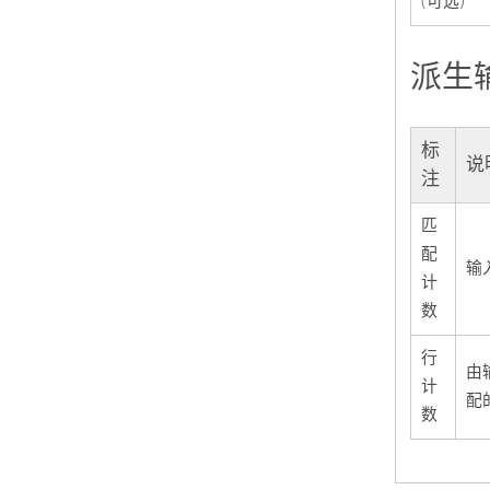
(可选)
派生
标
说
注
匹
配
输
计
数
行
由
计
配
数