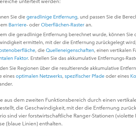
ereiche unterteilt werden:
nen Sie die
geradlinige Entfernung
, und passen Sie die Bere
inem
Barriere
- oder
Oberflächen-Raster
an.
m die geradlinige Entfernung berechnet wurde, können Sie 
indigkeit ermitteln, mit der die Entfernung zurückgelegt wird
ostenoberfläche
, die
Quelleneigenschaften
, einen vertikalen 
ntalen Faktor
. Erstellen Sie das akkumulative Entfernungs-Rast
den Sie Regionen über die resultierende akkumulative Entfer
fe eines
optimalen Netzwerks
,
spezifischer Pfade
oder eines
Ko
ander.
ie aus dem zweiten Funktionsbereich durch einen vertikale
stellt, die Geschwindigkeit, mit der die Entfernung zurück
o sind vier forstwirtschaftliche Ranger-Stationen (violette
se (blaue Linien) enthalten.