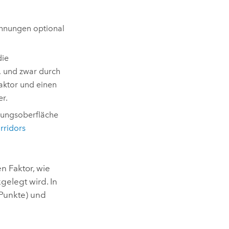
chnungen optional
die
, und zwar durch
Faktor und einen
er.
nungsoberfläche
rridors
n Faktor, wie
gelegt wird. In
 Punkte) und