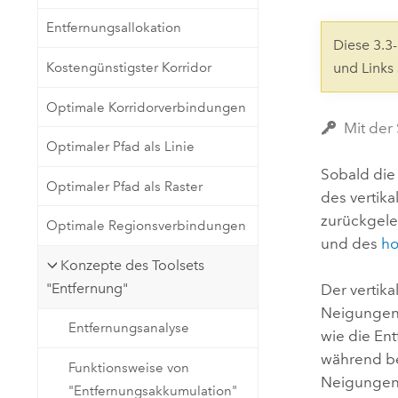
Natürliche Ressourcen
Entfernungsallokation
Developer-Technologie
Diese 3.
Erstellen Sie Anwendungen für
Kostengünstigster Korridor
und Links
die Kartenerstellung und
Alle Branchen
räumliche Analyse
Optimale Korridorverbindungen
Mit der 
Optimaler Pfad als Linie
Alle Produkte
Sobald di
Optimaler Pfad als Raster
des vertika
zurückgeleg
Optimale Regionsverbindungen
und des
ho
Konzepte des Toolsets
"Entfernung"
Der vertik
Neigungen 
Entfernungsanalyse
wie die Ent
während be
Funktionsweise von
Neigungen 
"Entfernungsakkumulation"