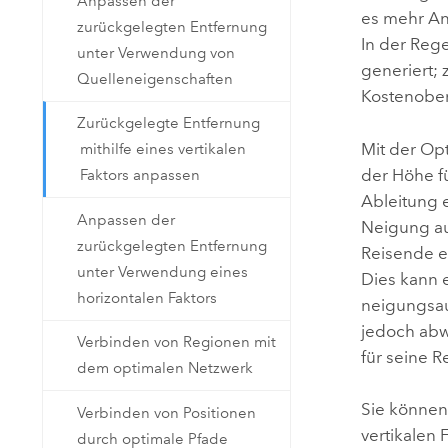
Anpassen der
es mehr An
zurückgelegten Entfernung
In der Reg
unter Verwendung von
generiert; 
Quelleneigenschaften
Kostenober
Zurückgelegte Entfernung
Mit der Op
mithilfe eines vertikalen
der Höhe fü
Faktors anpassen
Ableitung 
Anpassen der
Neigung au
zurückgelegten Entfernung
Reisende ei
unter Verwendung eines
Dies kann 
horizontalen Faktors
neigungsau
jedoch abw
Verbinden von Regionen mit
für seine R
dem optimalen Netzwerk
Sie können
Verbinden von Positionen
vertikalen 
durch optimale Pfade