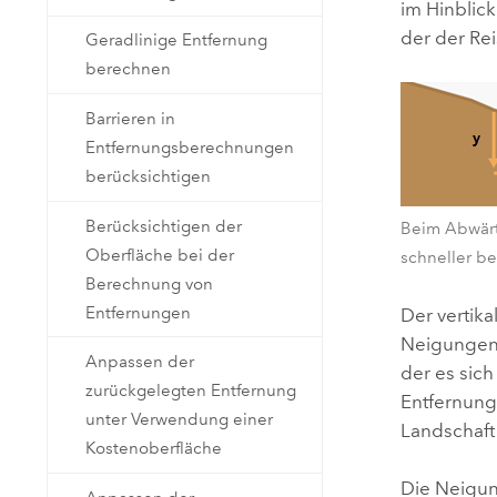
im Hinblick
der der Rei
Geradlinige Entfernung
berechnen
Barrieren in
Entfernungsberechnungen
berücksichtigen
Berücksichtigen der
Beim Abwärt
Oberfläche bei der
schneller b
Berechnung von
Entfernungen
Der vertika
Neigungen v
Anpassen der
der es sic
zurückgelegten Entfernung
Entfernung
unter Verwendung einer
Landschaft
Kostenoberfläche
Die Neigung