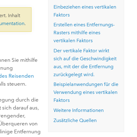
ungen.
aktivieren Sie eine kostenfreie Testversion.
Die Story lesen
Einbeziehen eines vertikalen
Den Kurs erkunden
tionen
rukturmanagement erkunden
ArcGIS Pro erkunden
Faktors
rt. Inhalt
kumentation
.
Erstellen eines Entfernungs-
Rasters mithilfe eines
vertikalen Faktors
Der vertikale Faktor wirkt
sich auf die Geschwindigkeit
nen Sie mithilfe
aus, mit der die Entfernung
ernung
zurückgelegt wird.
 des Reisenden
ls steuern.
Beispielanwendungen für die
Verwendung eines vertikalen
wegung durch die
Faktors
sich darauf aus,
Weitere Informationen
trengender,
Zusätzliche Quellen
 Überqueren von
inige Entfernung