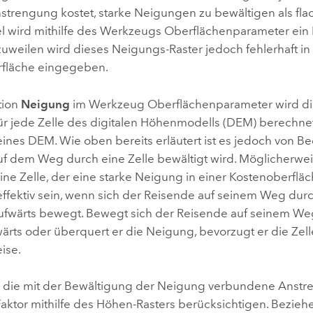
strengung kostet, starke Neigungen zu bewältigen als fl
el wird mithilfe des Werkzeugs
Oberflächenparameter
ein
zuweilen wird dieses Neigungs-Raster jedoch fehlerhaft in
fläche eingegeben.
tion
Neigung
im Werkzeug
Oberflächenparameter
wird d
r jede Zelle des digitalen Höhenmodells (DEM) berechnet. 
eines DEM. Wie oben bereits erläutert ist es jedoch von B
f dem Weg durch eine Zelle bewältigt wird. Möglicherwe
ne Zelle, der eine starke Neigung in einer Kostenoberfläc
effektiv sein, wenn sich der Reisende auf seinem Weg durc
fwärts bewegt. Bewegt sich der Reisende auf seinem Weg
ärts oder überquert er die Neigung, bevorzugt er die Zel
eise.
 die mit der Bewältigung der Neigung verbundene Anstr
Faktor mithilfe des Höhen-Rasters berücksichtigen. Bezieh