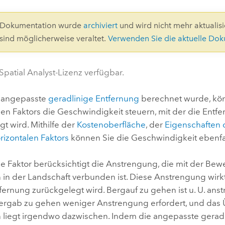
Umgeb
Geoinforma
Infrast
3-Dokumentation wurde
archiviert
und wird nicht mehr aktualisie
 sind möglicherweise veraltet.
Verwenden Sie die aktuelle Do
Alle Storys
Spatial Analyst-Lizenz verfügbar.
e angepasste
geradlinige Entfernung
berechnet wurde, kön
len Faktors die Geschwindigkeit steuern, mit der die Entf
t wird. Mithilfe der
Kostenoberfläche
, der
Eigenschaften
rizontalen Faktors
können Sie die Geschwindigkeit ebenfal
ale Faktor berücksichtigt die Anstrengung, die mit der Be
in der Landschaft verbunden ist. Diese Anstrengung wirkt 
fernung zurückgelegt wird. Bergauf zu gehen ist u. U. ans
rgab zu gehen weniger Anstrengung erfordert, und das
liegt irgendwo dazwischen. Indem die angepasste geradl