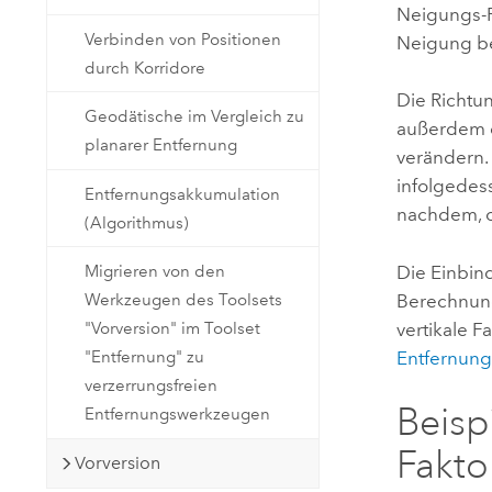
Neigungs-Ra
Verbinden von Positionen
Neigung be
durch Korridore
Die Richtun
Geodätische im Vergleich zu
außerdem 
planarer Entfernung
verändern. 
infolgedes
Entfernungsakkumulation
nachdem, o
(Algorithmus)
Die Einbind
Migrieren von den
Berechnung
Werkzeugen des Toolsets
vertikale 
"Vorversion" im Toolset
Entfernung
"Entfernung" zu
verzerrungsfreien
Beisp
Entfernungswerkzeugen
Fakto
Vorversion