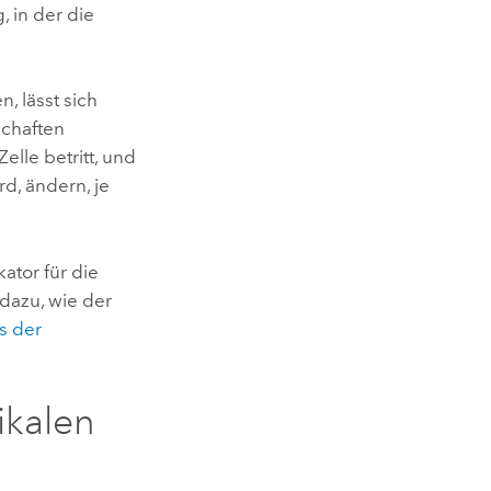
, in der die
, lässt sich
schaften
elle betritt, und
d, ändern, je
kator für die
 dazu, wie der
s der
ikalen