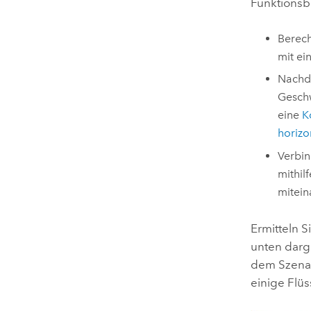
Funktionsb
Berech
mit e
Nachde
Geschw
eine
K
horizo
Verbin
mithil
mitein
Ermitteln S
unten darge
dem Szenari
einige Flüs