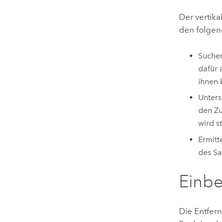
Der vertika
den folgen
Suchen
dafür 
ihnen 
Unters
den Zu
wird s
Ermitt
des Sa
Einbe
Die Entfer