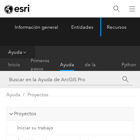
Información general
Entidades
Recursos
ArcGIS Pro
Menu
Ayuda
Referencia
Primeros
Inicio
Ayuda
de la
Python
pasos
herramienta
Ayuda
Proyectos
Proyectos
Iniciar su trabajo