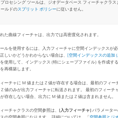
オプロセシング ツールは、ジオデータベース フィーチャクラス
ィールドの
スプリット ポリシー
に従いません。
れた曲線フィーチャは、出力では高密度化されます。
ールを使用するには、入力フィーチャに空間インデックスが必
正しいかどうかわからない場合は、
[空間インデックスの追加 (Add S
を使用して、インデックス (特にシェープファイル) を作成す
を再構築します。
ィーチャに M 値または Z 値が存在する場合は、最初のフィーチ
 Z 値のみが出力フィーチャに転送されます。 最初のフィーチャ
 値が存在しない場合、出力に M 値または Z 値は含まれません。
ィーチャクラスの空間参照は、
[入力フィーチャ]
パラメーター
スの空間参照になります。 詳細については、「
空間参照とジ