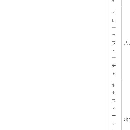
ャ
イ
レ
ー
ス
フ
入
ィ
ー
チ
ャ
出
力
フ
ィ
ー
出
チ