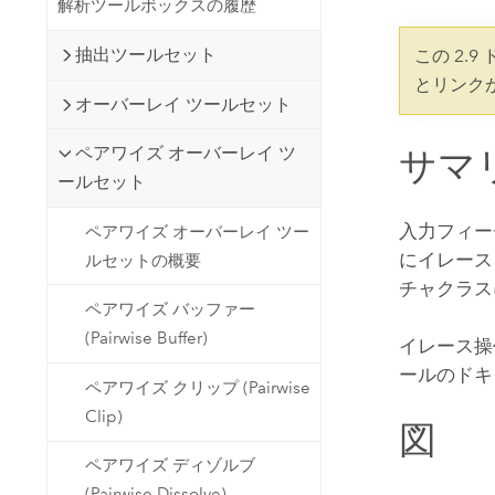
解析ツールボックスの履歴
開発者向けテクノロジー
自然資源
マッピング &amp; 空間解析アプリ
抽出ツールセット
この 2.
ケーションの構築
とリンク
すべての業種
オーバーレイ ツールセット
すべてのプロダクト
ペアワイズ オーバーレイ ツ
サマ
ールセット
入力フィー
ペアワイズ オーバーレイ ツー
にイレース
ルセットの概要
チャクラス
ペアワイズ バッファー
(Pairwise Buffer)
イレース操
ールのドキ
ペアワイズ クリップ (Pairwise
Clip)
図
ペアワイズ ディゾルブ
(Pairwise Dissolve)