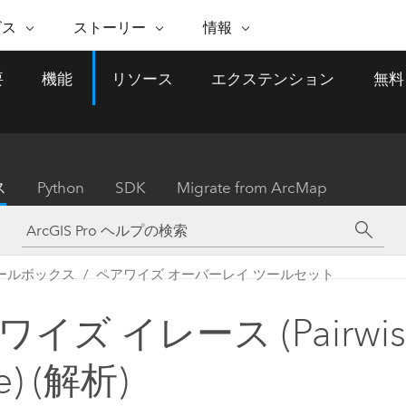
注目のイニシアティブ
ビス
ストーリー
情報
能
ESRI ストーリー
セルフサービス
ESRI について
ARCGIS の購入
ESRI に連絡
要
機能
リソース
エクステンション
無料
 サービス
織
ッピング
WhereNext Magazine
優れた地理空間情報活用へ
Esri について
ユーザー タイプ
ArcUser
サポートに問い
ータを空間的に表示および理解
エグゼクティブレベルのニ
の道
ArcGIS へのロールベー
ArcGIS ユーザー向け
ト
全
Esri のプログラムと取り組み
ュースと洞察
ス
的な技術リソース
析
Esri Community
ス
イベント
置情報を分析に活用
Esri ブログ
Esri ストア
ArcNews
ス
Python
SDK
Migrate from ArcMap
ArcGIS ブログ
実世界のグローバルな GIS
Esri の ArcGIS 製品
業界ニュースと ArcGIS
体
パートナー
ータ管理
技術革新
新情報
ドキュメント
間データの統合、編集、共有
購入方法
な開発
採用情報
インフラストラクチャ管理
Esri と The Science of Where
Esri 製品、パートナー製
ArcWatch
My Esri
ールボックス
ペアワイズ オーバーレイ ツールセット
GIS を活用して、最新の強靱で持続可能な未
メディアおよびアナリスト関
のポッドキャスト
者サブスクリプション
地理空間に関するニュ
来を創ります。 計画と運用に対する地理学
すべての機能
係者の方へ
ビジネスおよびテクノロジ
ス、見解、およびトレ
的アプローチは、インフラストラクチャ プ
イズ イレース (Pairwis
ロジェクトが周囲の環境とどのように関連
ー リーダーの声
しているかをリーダーが理解するのに役立
e) (解析)
ちます。
Esri に連絡
すべてのストーリー
インフラストラクチャ管理の探索