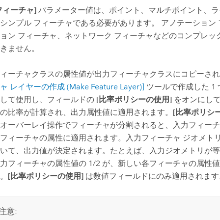
フィーチャ]
パラメーター値は、ポイント、マルチポイント、ラ
シンプル フィーチャである必要があります。 アノテーション
ョン フィーチャ、ネットワーク フィーチャなどのコンプレッ
きません。
ィーチャクラスの属性値が出力フィーチャクラスにコピーされ
 レイヤーの作成 (Make Feature Layer)]
ツールで作成した 1
として使用し、フィールドの
[比率ポリシーの使用]
をオンにして
の比率が計算され、出力属性値に適用されます。
[比率ポリシ
オーバーレイ操作でフィーチャが分割されると、入力フィーチ
フィーチャの属性に適用されます。入力フィーチャ ジオメト
いて、出力値が決定されます。たとえば、入力ジオメトリが等
力フィーチャの属性値の 1/2 が、新しい各フィーチャの属性
。
[比率ポリシーの使用]
は数値フィールドにのみ適用されます
注意: