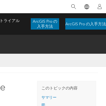
注目のトレーニング
注目の製品
注目のストーリー
注目
GIS について
イノベーションへの取り
組み
トライアル
ArcGIS Pro の
ArcGIS Pro の入手方法
合わせ
GIS とは
入手方法
スのアクセ
の実践
人工知能 (AI)
地理学的アプローチ
ロケーション インテリ
ジェンス
 更
デジタル トランスフォ
空間データ サイエンス: 解析を進化さ
ArcGIS Pro の概要
マップがライフラインとなるとき
The
ーメーション
品、開発
せる
ArcGIS Pro は、Esri の世界をリードする
2024 年にブラジルで発生した歴史的な洪水
著: J
ー
デジタル ツイン
GIS デスクトップ アプリケーションであ
の際、GIS 技術を専門とする企業である
このインストラクター主導型のコースで
本書
ンド
り、マッピング、解析、データ管理に用い
Codex は、30 日間で 17 件の緊急洪水アプ
e
は、データのパターンや関係性を明らかに
かつ
られています。 技術がどのようなものかを
リケーションを構築し、重要な救助活動を
このトピックの内容
するために使用される空間統計技術を探索
解決
確認したり、ハンズオンのインタラクティ
実現しました。
し、複雑な問題を解決する知見を引き出し
らか
ブ マップを試したり、製品の機能を調べた
サマリー
ます。
ストーリーを読む
り、無料トライアルを開始したりします。
本書
図