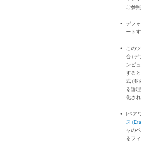
ご参照
デフォ
ートす
このツ
合 (
ンピュ
すると
式 (
る論理
化され
[ペアワイ
ス (Era
ャのペ
るフィ