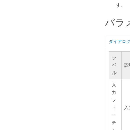
す。
パラ
ダイアロ
ラ
ベ
説
ル
入
力
フ
ィ
入
ー
チ