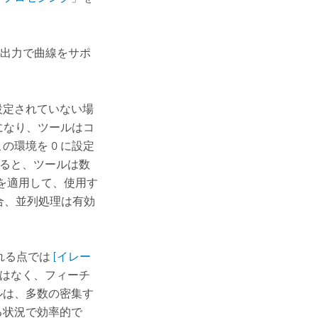
出力で曲線をサポ
設定されていない場
効になり、ツールはコ
環境を 0 に設定
すると、ツールは数
整数を適用して、使用す
場合、並列処理は有効
れる点では
[イレー
はなく、フィーチ
ルは、多数の密集す
る状況で効率的で