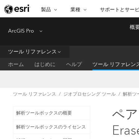
製品
業種
サポートとサー
ARCGIS
業種
サポートとサービス
機
概
ArcGIS Pro
Menu
ArcGIS の概要
建築・工業技術・建設
プロフェッショナル
非営利組
マ
Esri のエンタープライズ地理空間
コンサル
デ
テクニカル サポー
市民の安
プラットフォーム
ツール リファレンス
ビジネス
解
トレーニング
サイエン
ArcGIS Online
位
ホーム
はじめに
ヘルプ
ツール リファレン
自然保護
完全な SaaS マッピング プラット
地方自治
デ
フォーム
教育機関
空
持続可能
ArcGIS Pro
公共エネルギー
ツール リファレンス
ジオプロセシング ツール
解析ツ
電気通信
世界有数の GIS ソフトウェア
施設管理
ペアワ
交通機関
ArcGIS Enterprise
解析ツールボックスの概要
保健福祉サービス
GIS とマッピングの基本的なシス
水道
Eras
解析ツールボックスのライセンス
テム
中央政府