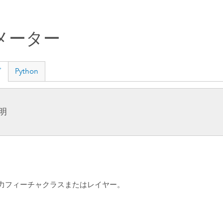
メーター
グ
Python
明
力フィーチャクラスまたはレイヤー。