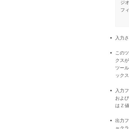
ジ
フ
入力さ
このツ
クスが
ツール
ックス
入力フ
および
は Z
出力フ
ャクラ