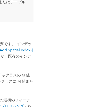
またはテーブル
要です。 インデッ
patial Index)]
るか、既存のインデ
ャクラスの M 値
クラスに M 値また
の最初のフィーチ
オプロセシング
」を