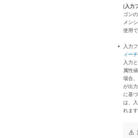
[入力
ゴンの
メンシ
使用で
入力フ
ィーチャ
入力
属性値
場合、
が出力
に基づ
は、入
れます