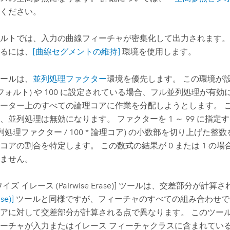
ください。
ルトでは、入力の曲線フィーチャが密集化して出力されます。
るには、
[曲線セグメントの維持]
環境を使用します。
ールは、
並列処理ファクター
環境を優先します。 この環境が
デフォルト) や 100 に設定されている場合、フル並列処理が有
ーター上のすべての論理コアに作業を分配しようとします。 この
、並列処理は無効になります。 ファクターを 1 ～ 99 に指定
並列処理ファクター / 100 * 論理コア) の小数部を切り上げた
コアの割合を特定します。 この数式の結果が 0 または 1 の
ません。
ズ イレース (Pairwise Erase)]
ツールは、交差部分が計算さ
se)]
ツールと同様ですが、フィーチャのすべての組み合わせで
アに対して交差部分が計算される点で異なります。 このツー
ーチャが入力またはイレース フィーチャクラスに含まれてい