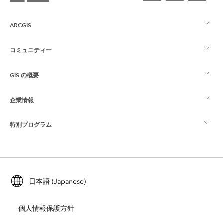
ARCGIS
コミュニティー
ArcGIS の概要
GIS の概要
Esri Community
マッピング
企業情報
GIS とは
ArcGIS ブログ
ArcGIS Pro
特別プログラム
Esri について
ロケーション インテリジェンス
業界ブログ
ArcGIS Enterprise
ArcGIS for Personal Use
Esri に連絡
トレーニング
ユーザー調査およびテスト
ArcGIS Online
ArcGIS for Student Use
日本語 (Japanese)
採用情報
ArcUser
Esri Young Professionals Network
開発者向けテクノロジー
自然保護
個人情報保護方針
オープンビジョン
ArcNews
イベント
ArcGIS Location Platform