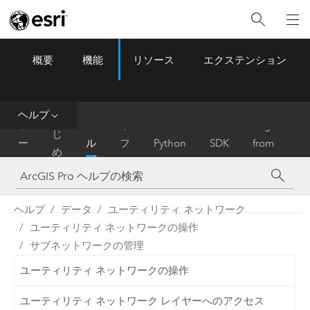
概要
機能
リソース
エクステンション
ArcGIS Pro
Menu
ツ
ー
ル
ヘルプ
は
ホ
ヘ
リ
Migrate
じ
ー
ル
フ
Python
SDK
from
め
ム
プ
ァ
ArcMap
に
レ
ン
ヘルプ
データ
ユーティリティ ネットワーク
ス
ユーティリティ ネットワークの操作
サブネットワークの管理
ユーティリティ ネットワークの操作
ユーティリティ ネットワーク レイヤーへのアクセス