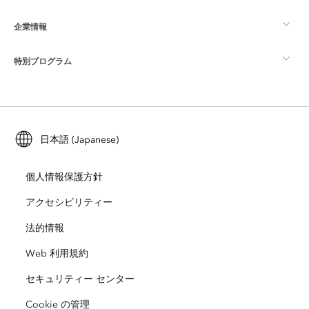
企業情報
GIS とは
ArcGIS ブログ
ArcGIS Pro
特別プログラム
Esri について
ロケーション インテリジェンス
業界ブログ
ArcGIS Enterprise
ArcGIS for Personal Use
Esri に連絡
トレーニング
ユーザー調査およびテスト
ArcGIS Online
ArcGIS for Student Use
日本語 (Japanese)
採用情報
ArcUser
Esri Young Professionals Network
開発者向けテクノロジー
自然保護
個人情報保護方針
オープンビジョン
ArcNews
イベント
ArcGIS Location Platform
アクセシビリティー
災害対応
パートナー
ArcWatch
法的情報
Esri ストア
教育機関
Web 利用規約
企業行動規範
Esri Press
ArcGIS Architecture Center
セキュリティー センター
非営利組織
環境および持続可能性の取り組み
Esri ビデオ
Cookie の管理