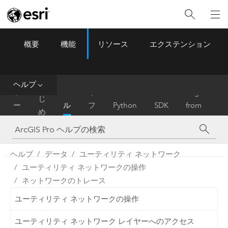
概要
機能
リソース
エクステンション
ArcGIS Pro
Menu
ツ
ー
ル
ヘルプ
は
ホ
ヘ
リ
Migrate
じ
ー
ル
フ
Python
SDK
from
め
ム
プ
ァ
ArcMap
に
レ
ン
ヘルプ
データ
ユーティリティ ネットワーク
ス
ユーティリティ ネットワークの操作
ネットワークのトレース
ユーティリティ ネットワークの操作
ユーティリティ ネットワーク レイヤーへのアクセス