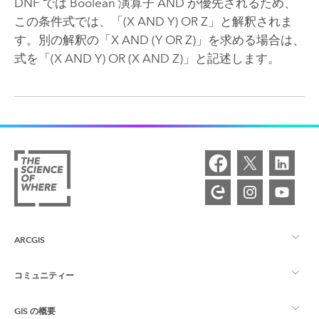
DNF では Boolean 演算子 AND が優先されるため、
この条件式では、「(X AND Y) OR Z」と解釈されま
す。別の解釈の「X AND (Y OR Z)」を求める場合は、
式を「(X AND Y) OR (X AND Z)」と記述します。
ARCGIS
コミュニティー
ArcGIS の概要
GIS の概要
Esri Community
マッピング