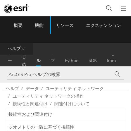
概要
機能
リソース
エクステンション
ArcGIS Pro
Menu
ツ
ー
ル
ヘルプ
は
ホ
ヘ
リ
Migrate
じ
ー
ル
フ
Python
SDK
from
め
ム
プ
ァ
ArcMap
に
レ
ン
ヘルプ
データ
ユーティリティ ネットワーク
ス
ユーティリティ ネットワークの操作
接続性と関連付け
関連付けについて
接続性および関連付け
ジオメトリの一致に基づく接続性