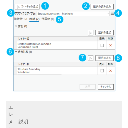
エ
レ
メ
説明