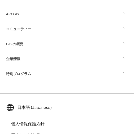
ARCGIS
コミュニティー
ArcGIS の概要
GIS の概要
Esri Community
マッピング
企業情報
GIS とは
ArcGIS ブログ
ArcGIS Pro
特別プログラム
Esri について
ロケーション インテリジェンス
業界ブログ
ArcGIS Enterprise
ArcGIS for Personal Use
Esri に連絡
トレーニング
ユーザー調査およびテスト
ArcGIS Online
ArcGIS for Student Use
日本語 (Japanese)
採用情報
ArcUser
Esri Young Professionals Network
開発者向けテクノロジー
自然保護
個人情報保護方針
オープンビジョン
ArcNews
イベント
ArcGIS Location Platform