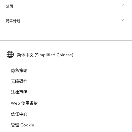
公司
什么是 GIS？
ArcGIS 博客
ArcGIS Pro
特殊计划
关于 Esri
位置智能
行业博客
ArcGIS Enterprise
ArcGIS for Personal Use
联系我们
培训
用户研究和测试
ArcGIS Online
ArcGIS for Student Use
简体中文 (Simplified Chinese)
招贤纳士
ArcUser
Esri 年轻专家关系网
开发者技术
保护
隐私策略
开放视野
ArcNews
活动
ArcGIS Location Platform
无障碍性
灾难响应
合作伙伴
ArcWatch
法律声明
Esri Store
教育
Web 使用条款
业务行为准则
Esri Press
ArcGIS Architecture Center
信任中心
非营利机构
环境与可持续发展倡议
Esri 视频
管理 Cookie