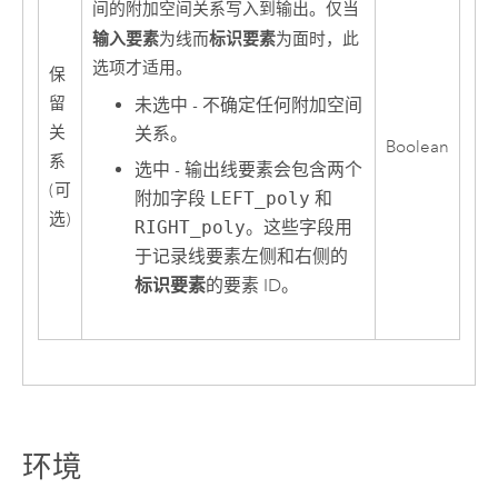
间的附加空间关系写入到输出。仅当
输入要素
标识要素
为线而
为面时，此
选项才适用。
保
留
未选中 - 不确定任何附加空间
关
关系。
Boolean
系
选中 - 输出线要素会包含两个
(可
附加字段
LEFT_poly
和
选)
RIGHT_poly
。这些字段用
于记录线要素左侧和右侧的
标识要素
的要素 ID。
环境