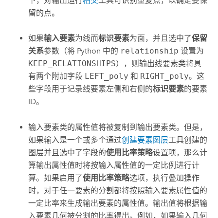
下，对输出运行
相交
工具可识别重复点，以确定要保
留的点。
如果
输入要素
为线而
标识要素
为面，并且选中了
保留
关系
参数（将 Python 中的
relationship
设置为
KEEP_RELATIONSHIPS
），则输出线要素类将具
有两个附加字段
LEFT_poly
和
RIGHT_poly
。这
些字段用于记录线要素左侧和右侧的
标识要素
的要素
ID。
输入要素类的属性值将被复制到输出要素类。但是，
如果输入是一个或多个通过
创建要素图层
工具创建的
图层并且选中了字段的
使用比率策略
设置项，那么计
算输出属性值时将按输入属性值的一定比例进行计
算。如果启用了
使用比率策略
选项，执行叠加操作
时，对于任一要素的分割都将按照输入要素属性值的
一定比率来生成输出要素的属性值。输出值将根据输
入要素几何被分割的比率得出。例如，如果输入几何