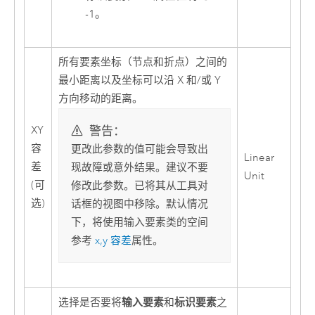
-1。
所有要素坐标（节点和折点）之间的
最小距离以及坐标可以沿 X 和/或 Y
方向移动的距离。
警告：
XY
容
更改此参数的值可能会导致出
Linear
差
现故障或意外结果。建议不要
Unit
(可
修改此参数。已将其从工具对
选)
话框的视图中移除。默认情况
下，将使用输入要素类的空间
参考
x,y 容差
属性。
输入要素
标识要素
选择是否要将
和
之