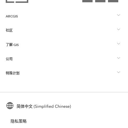
ARCGIS
社区
ArcGIS 概览
了解 GIS
Esri 社区
制图
公司
什么是 GIS？
ArcGIS 博客
ArcGIS Pro
特殊计划
关于 Esri
位置智能
行业博客
ArcGIS Enterprise
ArcGIS for Personal Use
联系我们
培训
用户研究和测试
ArcGIS Online
ArcGIS for Student Use
简体中文 (Simplified Chinese)
招贤纳士
ArcUser
Esri 年轻专家关系网
开发者技术
保护
隐私策略
开放视野
ArcNews
活动
ArcGIS Location Platform