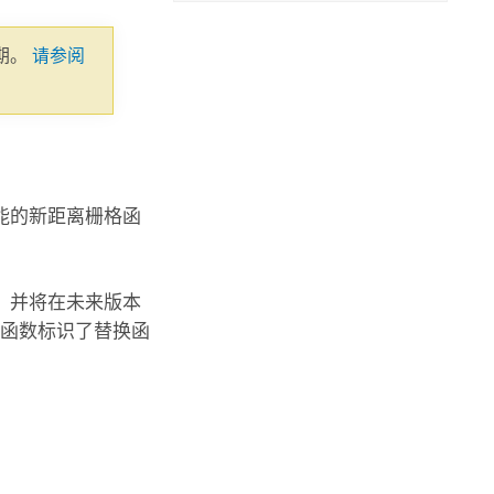
期。
请参阅
能的新距离栅格函
，并将在未来版本
函数标识了替换函