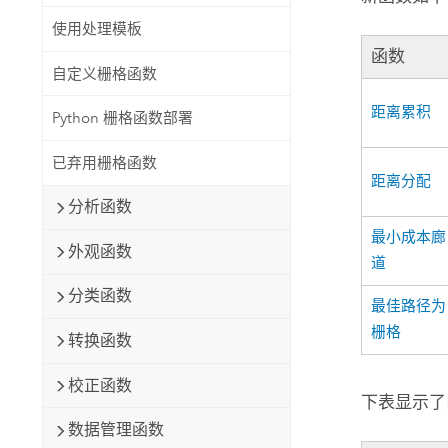
使用处理模板
函数
自定义栅格函数
距离累积
Python 栅格函数部署
已弃用栅格函数
距离分配
分析函数
最小成本廊
外观函数
道
分类函数
最佳路径为
栅格
转换函数
校正函数
下表显示了
数据管理函数