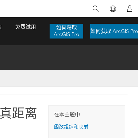
精选产品
专题培训
精选故事
推荐书籍
致力于创新
块
免费试用
如何获取
如何获取 ArcGIS Pro
人工智能
ArcGIS Pro
位置智能
数字化转换
数字孪生体
了解 ArcGIS Pro
空间数据科学：提升分析能力
当地图成为关键时刻的救命稻草
位置的力量
ArcGIS Pro 是 Esri 出品的全球领先的 GIS 桌
在这门导师授课式课程中，我们将探索如何
在巴西 2024 年遭遇历史性大洪水期间，专门
作者：Jack Dangermond
面应用程序，适用于制图、分析和数据管
运用空间统计技术来发现数据中的规律与关
从事 GIS 技术的 Codex 公司在 30 天内打造
这本书带领读者踏上一
理。 了解这项技术的实际效果，亲身体验交
联，并产出能解决复杂问题的深刻见解。
了 17 个应急洪水应用程序，为关键的救援行
真距离
旅程，深入探索现代地
互式地图，探索产品功能，或者直接开始免
动提供了有力支持。
在本主题中
探索课程
其应对全球重大挑战的
费试用。
阅读故事
函数组织和映射
转至书籍详情
探索 ArcGIS Pro