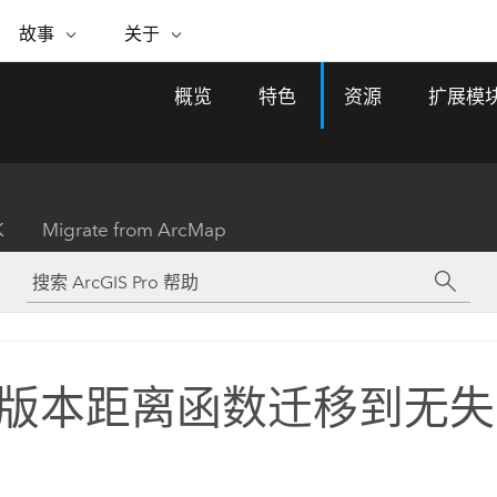
专题倡议
故事
关于
ESRI 故事
关于 ESRI
自助服务
购买 ARCGIS
联系我们
关于 GIS
概览
特色
资源
扩展模
WhereNext Magazine
关于 Esri
地理空间卓越之旅
ArcUser
用户类型
联系支持部门
什么是 GIS？
间上查看和了解数据
高管级新闻和见解
面向 ArcGIS 用户的实用技术
基于角色的 ArcGIS 访问权限
Esri 计划和倡议
Esri 社区
地理方法
资源
Esri 博客
Esri Store
活动
ArcGIS 博客
置引入分析
现实世界的全球 GIS 创新
ArcNews
Esri 的 ArcGIS 产品
K
Migrate from ArcMap
行业新闻和 ArcGIS 更新
合作伙伴
文档
管理
Esri 和 The Science of Where 播
如何购买
、编辑和共享空间数据
客
ArcWatch
Esri 产品、合作伙伴产品和开发
招贤纳士
My Esri
基础设施管理
商业和技术领导者之声
地理空间新闻、观点和趋势
人员订阅
使用 GIS 创建现代化、有弹性且可持续发展
媒体与分析师关系
的未来。 规划和运营的地理方法有助于领导
有功能
者了解基础设施工程与周围环境的关系。
版本距离函数迁移到无失
所有故事
探索基础设施管理
联系我们