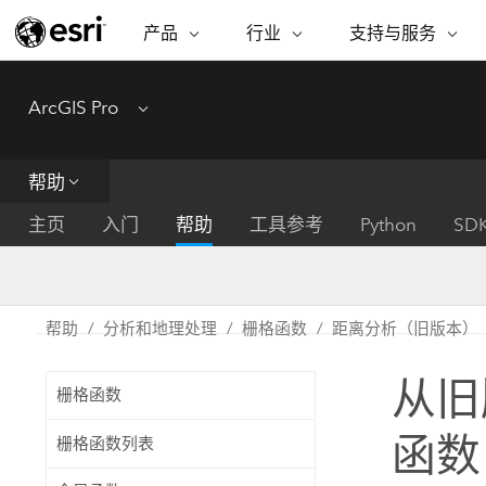
产品
行业
支持与服务
ARCGIS
行业
支持与服务
功能
ArcGIS Pro
Menu
ArcGIS 概览
建筑、工程和建
专业服务
非营利机构
制图
Esri 企业级地理空间平台
造
从空
技术支持
公共安全
帮助
ArcGIS Online
商业
分析
培训
自然科学
完整的 SaaS 制图平台
将位
主页
入门
帮助
工具参考
Python
SD
保护
州和地方政府
ArcGIS Pro
数据
教育
世界领先的 GIS 软件
集成
可持续发展
能源公用事业
帮助
分析和地理处理
栅格函数
距离分析（旧版本）
ArcGIS Enterprise
电信
用于 GIS 和制图的基础系统
所
设施点管理
从旧
交通运输
栅格函数
开发者技术
卫生与公共服务
水
构建制图和空间分析应用程序
函数
栅格函数列表
国家政府