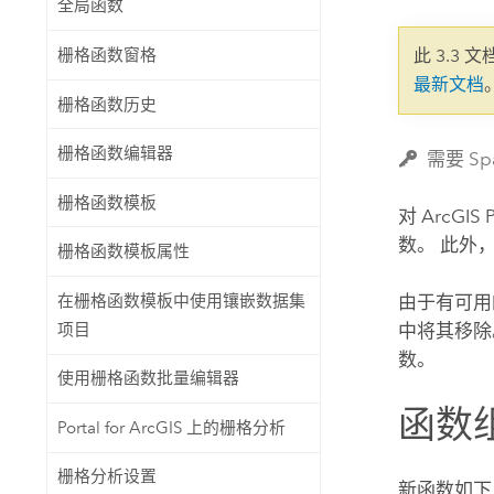
全局函数
自然资源
所有产品
栅格函数窗格
此 3.3 
最新文档
所有行业
栅格函数历史
栅格函数编辑器
需要 Spa
栅格函数模板
对
ArcGIS 
数。 此外
栅格函数模板属性
在栅格函数模板中使用镶嵌数据集
由于有可用
项目
中将其移
数。
使用栅格函数批量编辑器
函数
Portal for ArcGIS 上的栅格分析
栅格分析设置
新函数如下