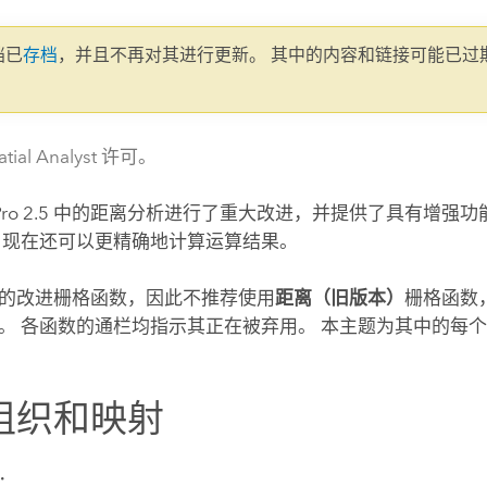
文档已
存档
，并且不再对其进行更新。 其中的内容和链接可能已过
。
tial Analyst 许可。
Pro
2.5
中的距离分析
进行了重大改进，并提供了具有增强功
，现在还可以更精确地计算运算结果。
的改进栅格函数，因此不推荐使用
距离（旧版本）
栅格函数
除。
各函数的通栏均指示其正在被弃用。
本主题为其中的每个
组织和映射
：