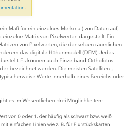
ungen.
aktivieren Sie eine kostenfreie Testversion.
Die Story lesen
kumentation
.
Den Kurs erkunden
tionen
rukturmanagement erkunden
ArcGIS Pro erkunden
ein Maß für ein einzelnes Merkmal) von Daten auf,
inzelne Matrix von Pixelwerten dargestellt. Ein
atrizen von Pixelwerten, die denselben räumlichen
 anderem das digitale Höhenmodell (DEM). Jedes
darstellt. Es können auch Einzelband-Orthofotos
er bezeichnet werden. Die meisten Satelliten-,
typischerweise Werte innerhalb eines Bereichs oder
gibt es im Wesentlichen drei Möglichkeiten:
ert von 0 oder 1, der häufig als schwarz bzw. weiß
mit einfachen Linien wie z. B. für Flurstückskarten