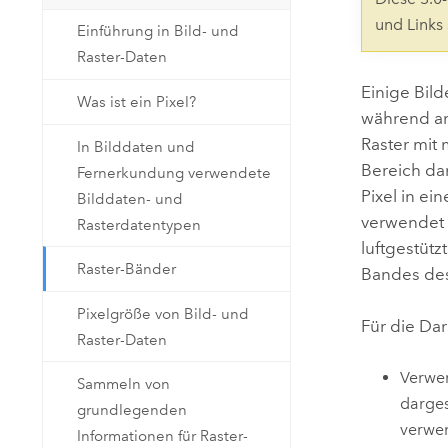
Natürliche Ressourcen
und Links
Einführung in Bild- und
Developer-Technologie
Raster-Daten
Erstellen Sie Anwendungen für
die Kartenerstellung und
Alle Branchen
Einige Bild
Was ist ein Pixel?
räumliche Analyse
während an
Raster mit
In Bilddaten und
Bereich da
Fernerkundung verwendete
Alle Produkte
Pixel in e
Bilddaten- und
verwendet 
Rasterdatentypen
luftgestüt
Raster-Bänder
Bandes des
Pixelgröße von Bild- und
Für die Da
Raster-Daten
Verwen
Sammeln von
darges
grundlegenden
verwe
Informationen für Raster-