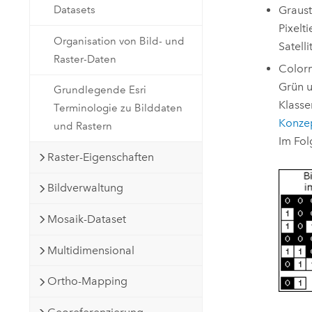
Graust
Datasets
Pixelt
Organisation von Bild- und
Satell
Raster-Daten
Colorm
Grün u
Grundlegende Esri
Klasse
Terminologie zu Bilddaten
Konze
und Rastern
Im Fol
Raster-Eigenschaften
Bildverwaltung
Mosaik-Dataset
Multidimensional
Ortho-Mapping