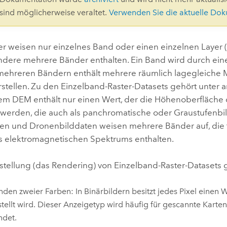
Umgeb
 sind möglicherweise veraltet.
Verwenden Sie die aktuelle Do
Geoinforma
Infrast
er weisen nur einzelnes Band oder einen einzelnen Layer (
Alle Storys
dere mehrere Bänder enthalten. Ein Band wird durch eine e
 mehreren Bändern enthält mehrere räumlich lagegleiche M
rstellen. Zu den Einzelband-Raster-Datasets gehört unter
inem DEM enthält nur einen Wert, der die Höhenoberfläche 
werden, die auch als panchromatische oder Graustufenbild
zten und Dronenbilddaten weisen mehrere Bänder auf, die 
 elektromagnetischen Spektrums enthalten.
rstellung (das Rendering) von Einzelband-Raster-Datasets 
den zweier Farben: In Binärbildern besitzt jedes Pixel einen W
tellt wird. Dieser Anzeigetyp wird häufig für gescannte Karten 
ndet.