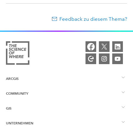
Feedback zu diesem Thema?
ARCGIS
COMMUNITY
ArcGIS – Überblick
GIS
Esri Community
Kartenerstellung
UNTERNEHMEN
Was ist GIS?
ArcGIS Blog
ArcGIS Pro