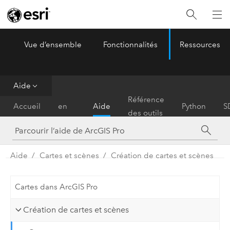
Vue d’ensemble
Fonctionnalités
Ressources
ArcGIS Pro
Menu
Aide
Prise
Référence
Accueil
en
Aide
Python
S
des outils
main
Aide
Cartes et scènes
Création de cartes et scènes
Cartes dans ArcGIS Pro
Création de cartes et scènes