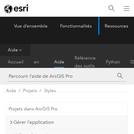
Vue d’ensemble
Fonctionnalités
Ressources
ArcGIS Pro
Menu
Aide
Prise
Référence
Accueil
en
Aide
Python
S
des outils
main
Aide
Projets
Styles
Projets dans ArcGIS Pro
Gérer l’application