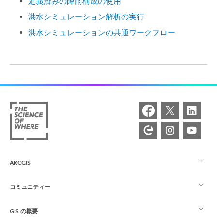
定義済みの降雨構成の使用
洪水シミュレーション解析の実行
洪水シミュレーションの共通ワークフロー
ARCGIS
コミュニティー
ArcGIS の概要
GIS の概要
Esri Community
マッピング