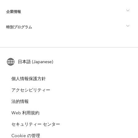
企業情報
GIS とは
ArcGIS ブログ
ArcGIS Pro
特別プログラム
Esri について
ロケーション インテリジェンス
業界ブログ
ArcGIS Enterprise
ArcGIS for Personal Use
Esri に連絡
トレーニング
ユーザー調査およびテスト
ArcGIS Online
ArcGIS for Student Use
日本語 (Japanese)
採用情報
ArcUser
Esri Young Professionals Network
開発者向けテクノロジー
自然保護
個人情報保護方針
オープンビジョン
ArcNews
イベント
ArcGIS Location Platform
アクセシビリティー
災害対応
パートナー
ArcWatch
法的情報
Esri ストア
教育機関
Web 利用規約
企業行動規範
Esri Press
ArcGIS Architecture Center
セキュリティー センター
非営利組織
環境および持続可能性の取り組み
Esri ビデオ
Cookie の管理