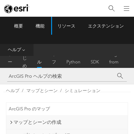
概要
機能
リソース
エクステンション
ArcGIS Pro
Menu
ツ
ー
ル
ヘルプ
は
ホ
ヘ
リ
Migrate
じ
ー
ル
フ
Python
SDK
from
め
ム
プ
ァ
ArcMap
に
レ
ン
ヘルプ
マップとシーン
シミュレーション
ス
ArcGIS Pro のマップ
マップとシーンの作成