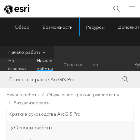
Обзор
Возможности
Ресурсы
Дополнит
ArcGIS Pro
Menu
Начало работы
Справочник
На
Начало
Справка
по
Py
главную
работы
инструментам
Начало работы
Обучающие краткие руководства
Визуализировать
Краткие руководства ArcGIS Pro
Основы работы