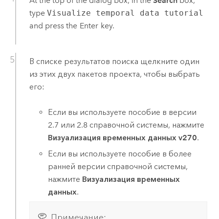
At the top of the dialog box, in the
Search
box,
type
Visualize temporal data tutorial
and press the
Enter
key.
В списке результатов поиска щелкните один
из этих двух пакетов проекта, чтобы выбрать
его:
Если вы используете пособие в версии
2.7
или
2.8
справочной системы, нажмите
Визуализация временных данных v270
.
Если вы используете пособие в более
ранней версии справочной системы,
нажмите
Визуализация временных
данных
.
Примечание: