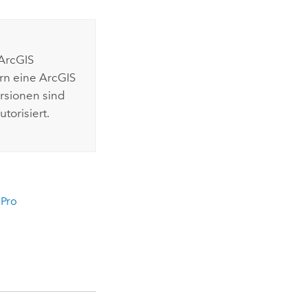
ArcGIS
ern eine
ArcGIS
rsionen sind
orisiert.
 Pro