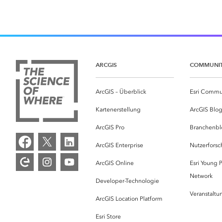
ARCGIS
COMMUNI
ArcGIS – Überblick
Esri Commu
Kartenerstellung
ArcGIS Blo
ArcGIS Pro
Branchenbl
ArcGIS Enterprise
Nutzerforsc
ArcGIS Online
Esri Young P
Network
Developer-Technologie
Veranstalt
ArcGIS Location Platform
Esri Store