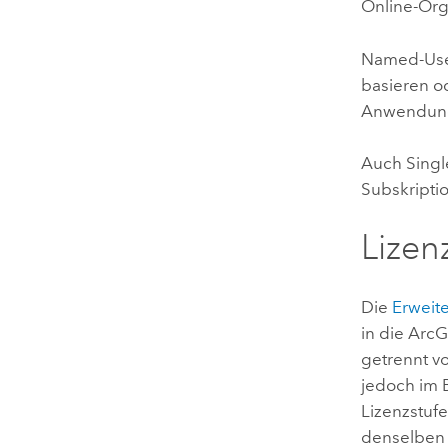
Online
-Org
Named-Use
basieren od
Anwendung 
Auch Singl
Subskriptio
Lizen
Die
Erweit
in die
ArcG
getrennt v
jedoch im 
Lizenzstufe
denselben 