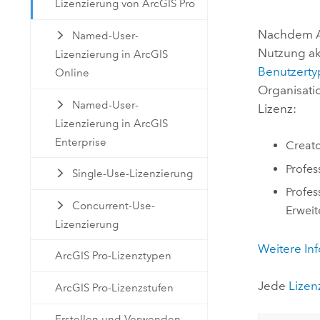
Lizenzierung von ArcGIS Pro
Natürliche Ressourcen
Developer-Technologie
Nachdem
Named-User-
Erstellen Sie Anwendungen für
Nutzung akt
Lizenzierung in ArcGIS
die Kartenerstellung und
Alle Branchen
Benutzerty
Online
räumliche Analyse
Organisati
Named-User-
Lizenz:
Lizenzierung in ArcGIS
Alle Produkte
Enterprise
Creat
Profes
Single-Use-Lizenzierung
Profes
Concurrent-Use-
Erweit
Lizenzierung
Weitere In
ArcGIS Pro-Lizenztypen
Jede
Lizen
ArcGIS Pro-Lizenzstufen
Erstellen und Verwenden