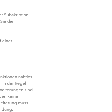
r Subskription
 Sie die
 einer
e
unktionen nahtlos
 in der Regel
weiterungen sind
ben keine
weiterung muss
endung.