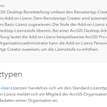
is:
GIS Desktop
-Bereitstellung umfasst den Benutzertyp
Crea
ro
-Add-on-Lizenz. Dem Benutzertyp
Creator
wird automati
ro Basic
-Lizenz zugewiesen. Die Stufe der Add-on-Lizenz 
Desktop
-Lizenzstufe überein. Bei einer
ArcGIS Desktop Ad
ellung lautet die Add-on-Lizenz beispielsweise
ArcGIS Pro
rganisationsadministrator kann die Add-on-Lizenz Perso
rtyp
Creator
zuweisen, um die Lizenzstufe zu erhöhen.
ztypen
-User
-Lizenzen handelt es sich um den Standard-Lizenztyp
-Lizenz meldet sich ein Mitglied der ArcGIS-Organisatio
edaten seiner Organisation an.