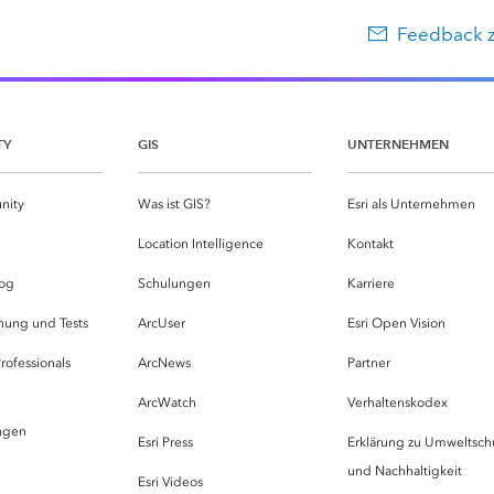
Feedback 
TY
GIS
UNTERNEHMEN
nity
Was ist GIS?
Esri als Unternehmen
g
Location Intelligence
Kontakt
og
Schulungen
Karriere
hung und Tests
ArcUser
Esri Open Vision
rofessionals
ArcNews
Partner
ArcWatch
Verhaltenskodex
ungen
Esri Press
Erklärung zu Umweltsch
und Nachhaltigkeit
Esri Videos