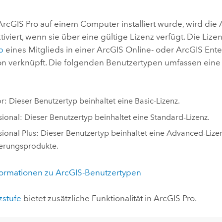
Umgeb
Geoinforma
Infrast
ArcGIS Pro
auf einem Computer installiert wurde, wird di
iviert, wenn sie über eine gültige Lizenz verfügt. Die Lize
Alle Storys
p
eines Mitglieds in einer
ArcGIS Online
- oder
ArcGIS Ente
on verknüpft. Die folgenden Benutzertypen umfassen ein
or
: Dieser Benutzertyp beinhaltet eine Basic-Lizenz.
sional
: Dieser Benutzertyp beinhaltet eine Standard-Lizenz.
sional Plus
: Dieser Benutzertyp beinhaltet eine Advanced-Liz
erungsprodukte.
formationen zu ArcGIS-Benutzertypen
zstufe
bietet zusätzliche Funktionalität in
ArcGIS Pro
.