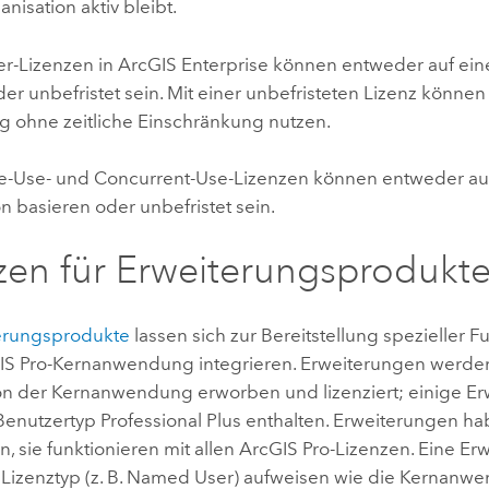
anisation aktiv bleibt.
r-Lizenzen in
ArcGIS Enterprise
können entweder auf eine
er unbefristet sein. Mit einer unbefristeten Lizenz können
ohne zeitliche Einschränkung nutzen.
e-Use- und Concurrent-Use-Lizenzen können entweder auf
n basieren oder unbefristet sein.
zen für Erweiterungsprodukt
erungsprodukte
lassen sich zur Bereitstellung spezieller F
IS Pro
-Kernanwendung integrieren. Erweiterungen werden
on der Kernanwendung erworben und lizenziert; einige Er
Benutzertyp
Professional Plus
enthalten. Erweiterungen ha
n, sie funktionieren mit allen
ArcGIS Pro
-Lizenzen. Eine Er
Lizenztyp (z. B. Named User) aufweisen wie die Kernanw