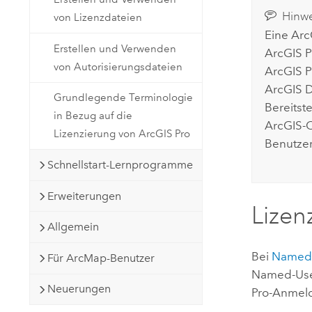
Hinwe
von Lizenzdateien
Eine
Arc
Erstellen und Verwenden
ArcGIS P
von Autorisierungsdateien
ArcGIS P
ArcGIS 
Grundlegende Terminologie
Bereitst
in Bezug auf die
ArcGIS-O
Lizenzierung von ArcGIS Pro
Benutze
Schnellstart-Lernprogramme
Erweiterungen
Lizen
Allgemein
Bei
Named
Für ArcMap-Benutzer
Named-User
Neuerungen
Pro
-Anmeld