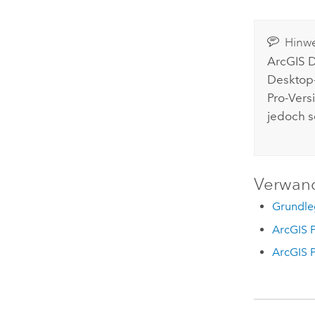
Hinwe
ArcGIS 
Desktop
Pro
-Vers
jedoch s
Verwan
Grundleg
ArcGIS P
ArcGIS P