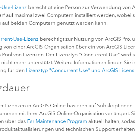
-Use-Lizenz
berechtigt eine Person zur Verwendung von
A
rf auf maximal zwei Computern installiert werden, wobei s
ig auf beiden Computern genutzt werden kann.
rrent-Use-Lizenz
berechtigt zur Nutzung von
ArcGIS Pro
, 
 von einer ArcGIS-Organisation über ein von
ArcGIS Lic
n Pool von Lizenzen. Der Lizenztyp "Concurrent Use" wird 
5 nicht mehr unterstützt. Weitere Informationen finden Sie 
ng für den
Lizenztyp "Concurrent Use" und ArcGIS Licen
zdauer
r-Lizenzen in
ArcGIS Online
basieren auf Subskriptionen.
usammen mit Ihrer
ArcGIS Online
-Organisation verlängert. 
on über das
Esri
Maintenance Program
aktuell halten, sodas
roduktaktualisierungen und technischen Support erhalten