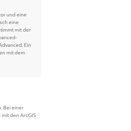
tor
und eine
sch eine
stimmt mit der
vanced
-
 Advanced
. Ein
nen mit dem
. Bei einer
n mit den
ArcGIS