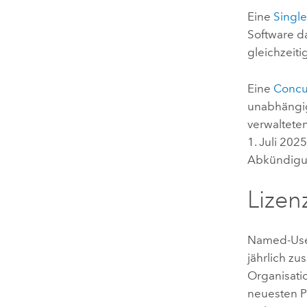
Eine
Single
Software da
gleichzeit
Eine
Concu
unabhängig
verwaltete
1. Juli 202
Abkündigu
Lizen
Named-Use
jährlich z
Organisati
neuesten P