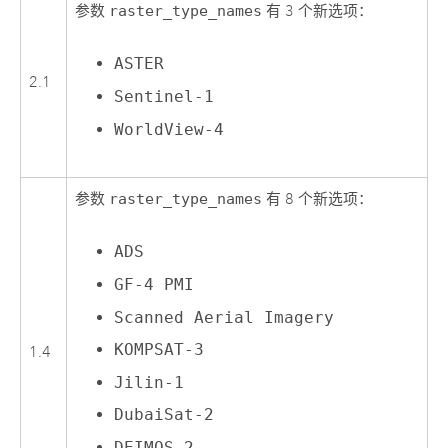
参数
raster_type_names
有 3 个新选项：
ASTER
2.1
Sentinel-1
WorldView-4
参数
raster_type_names
有 8 个新选项：
ADS
GF-4 PMI
Scanned Aerial Imagery
KOMPSAT-3
1.4
Jilin-1
DubaiSat-2
DEIMOS-2