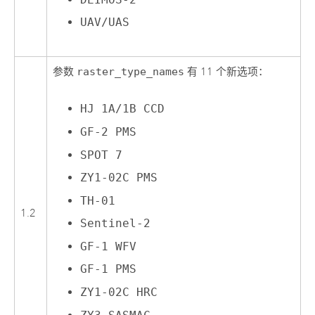
UAV/UAS
参数
raster_type_names
有 11 个新选项：
HJ 1A/1B CCD
GF-2 PMS
SPOT 7
ZY1-02C PMS
TH-01
1.2
Sentinel-2
GF-1 WFV
GF-1 PMS
ZY1-02C HRC